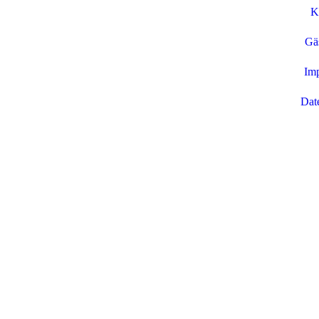
K
Gä
Im
Dat