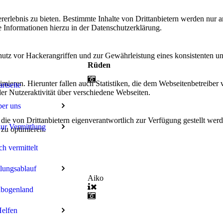
lebnis zu bieten. Bestimmte Inhalte von Drittanbietern werden nur ang
e Informationen hierzu in der Datenschutzerklärung.
utz vor Hackerangriffen und zur Gewährleistung eines konsistenten un
Rüden
ieren. Hierunter fallen auch Statistiken, die dem Webseitenbetreiber v
artseite
r Nutzeraktivität über verschiedene Webseiten.
er uns
 die von Drittanbietern eigenverantwortlich zur Verfügung gestellt wer
ur Vermittlung
 zu optimieren.
ch vermittelt
lungsablauf
Aiko
bogenland
elfen