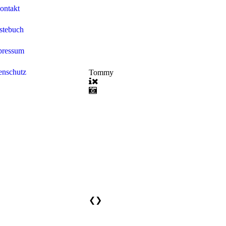
ontakt
stebuch
pressum
enschutz
Tommy
❮
❯